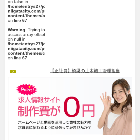
on false in
/home/entrys27/joboffermovie-
niigatacity.com/public_html/wp/wp-
content/themes/cobra_2.1rwd/sidebar.php
on line
67
Warning
: Trying to
access array offset
on null in
/home/entrys27/joboffermovie-
niigatacity.com/public_html/wp/wp-
content/themes/cobra_2.1rwd/sidebar.php
on line
67
【正社員】橋梁の土木施工管理担当
2