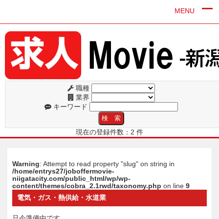
MENU
職種
業界
キーワード
現在の登録件数：2 件
Warning
: Attempt to read property "slug" on string in
/home/entrys27/joboffermovie-
niigatacity.com/public_html/wp/wp-
content/themes/cobra_2.1rwd/taxonomy.php
on line
9
電気・ガス・熱供給・水道業
只今準備中です。