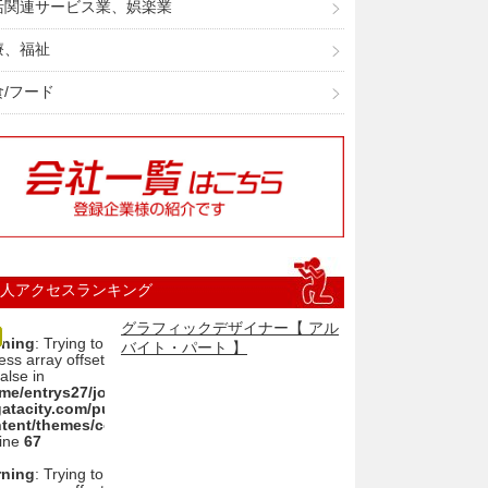
活関連サービス業、娯楽業
療、福祉
食/フード
人アクセスランキング
グラフィックデザイナー【 アル
ning
: Trying to
バイト・パート 】
ess array offset
alse in
me/entrys27/joboffermovie-
gatacity.com/public_html/wp/wp-
tent/themes/cobra_2.1rwd/sidebar.php
line
67
ning
: Trying to