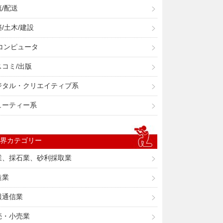
/配送
/土木/建設
/コンピュータ
スコミ/出版
ジタル・クリエイティブ系
ューティー系
界カテゴリー
業、採石業、砂利採取業
造業
報通信業
売・小売業