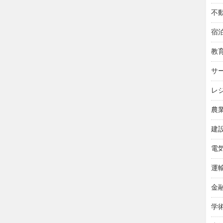
不
宿
教
サ
レ
農
建
電
運
金
学