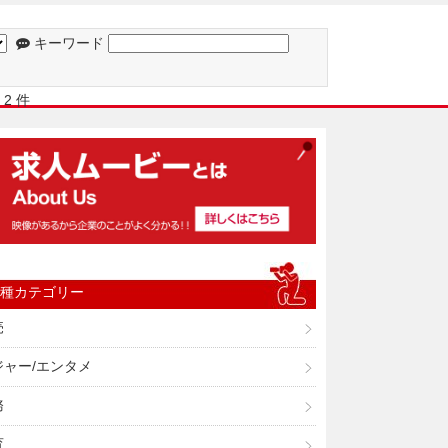
キーワード
2 件
種カテゴリー
売
ジャー/エンタメ
務
育