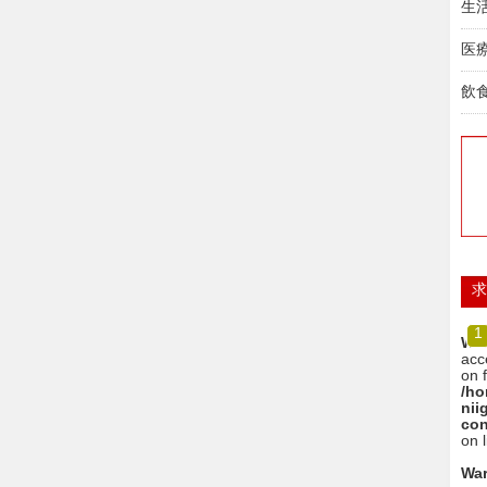
生
医
飲
求
1
War
acc
on f
/ho
nii
con
on 
War