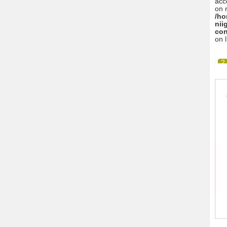
acc
on n
/ho
nii
con
on 
2