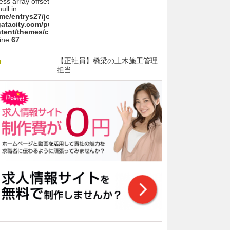
ess array offset
ull in
me/entrys27/joboffermovie-
gatacity.com/public_html/wp/wp-
tent/themes/cobra_2.1rwd/sidebar.php
line
67
【正社員】橋梁の土木施工管理
担当