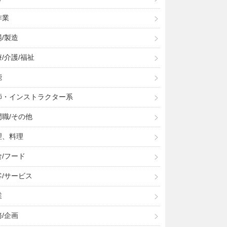
作業
/製造
/介護/福祉
能
師・インストラクター系
門職/その他
理、料理
食/フード
客/サービス
業
/企画