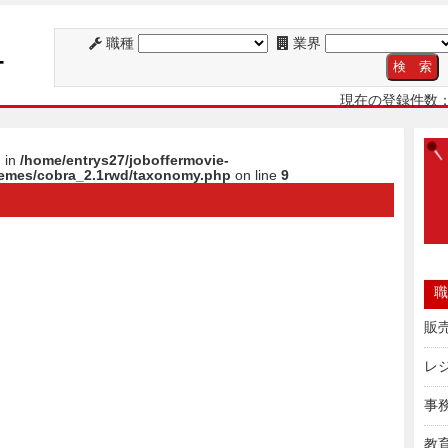
職種
業界
現在の登録件数：
g in
/home/entrys27/joboffermovie-
themes/cobra_2.1rwd/taxonomy.php
on line
9
職
販
レ
事
教