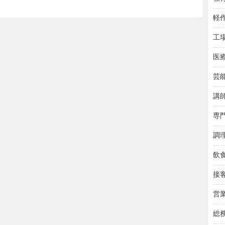
軽
工場
医療
芸
講
専
調
飲
接
営
総務