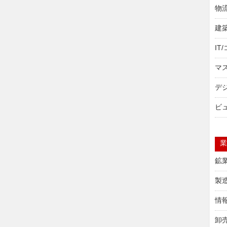
物流
建築
IT
マ
デ
ビ
業
鉱
製
情
卸